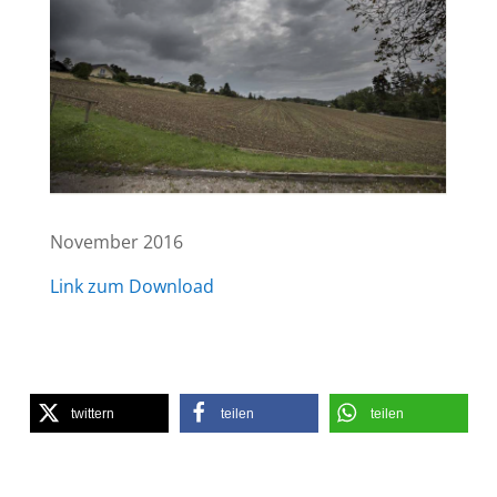
Novem­ber 2016
Link zum Download
twit­tern
tei­len
tei­len