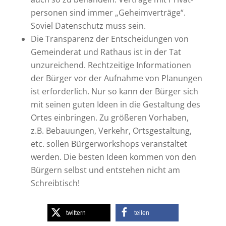
per­so­nen sind immer „Geheim­ver­trä­ge“.
Soviel Daten­schutz muss sein.
Die Trans­pa­renz der Ent­schei­dun­gen von
Gemein­de­rat und Rat­haus ist in der Tat
unzu­rei­chend. Recht­zei­ti­ge Infor­ma­tio­nen
der Bür­ger vor der Auf­nah­me von Pla­nun­gen
ist erfor­der­lich. Nur so kann der Bür­ger sich
mit sei­nen guten Ideen in die Gestal­tung des
Ortes ein­brin­gen. Zu grö­ße­ren Vor­ha­ben,
z.B. Bebau­un­gen, Ver­kehr, Orts­ge­stal­tung,
etc. sol­len Bür­ger­work­shops ver­an­stal­tet
wer­den. Die bes­ten Ideen kom­men von den
Bür­gern selbst und ent­ste­hen nicht am
Schreibtisch!
twit­tern
tei­len