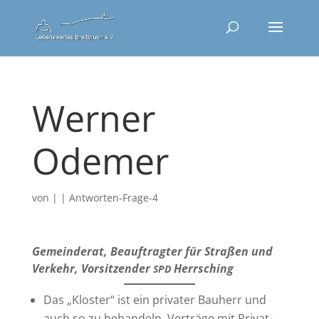
Werner
Odemer
von
|
|
Antworten-Frage-4
Gemein­de­rat, Beauf­trag­ter für Stra­ßen und
Ver­kehr, Vor­sit­zen­der
Herrsching
SPD
Das „Klos­ter“ ist ein pri­va­ter Bau­herr und
auch so zu behan­deln. Ver­trä­ge mit Pri­vat­