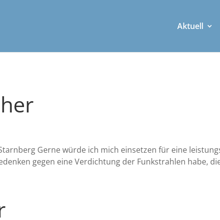
Aktuell
cher
tarnberg Ger­ne wür­de ich mich ein­set­zen für eine leis­tungs­fä
 Beden­ken gegen eine Ver­dich­tung der Funk­strah­len habe, die
r