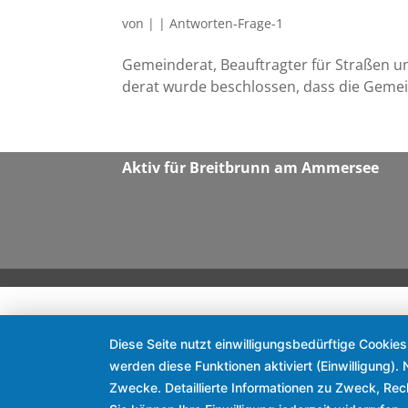
von
|
|
Antworten-Frage-1
Gemein­de­rat, Beauf­trag­ter für Stra­ßen 
de­rat wur­de beschlos­sen, dass die Gemei
Aktiv für Breit­brunn am Ammersee
Diese Seite nutzt einwilligungsbedürftige Cookie
werden diese Funktionen aktiviert (Einwilligung)
Zwecke. Detaillierte Informationen zu Zweck, Re