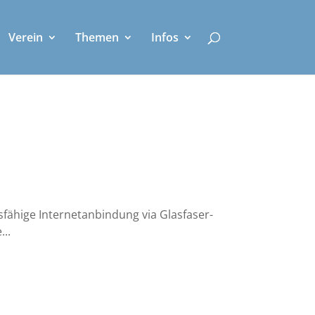
Verein
Themen
Infos
­hi­ge Inter­net­an­bin­dung via Glas­fa­ser­
...