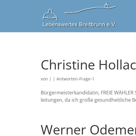
Christine Holla
von
|
|
Antworten-Frage-1
Bür­ger­meis­ter­kan­di­da­tin, FREIE WÄHLER S
lei­tun­gen, da ich gro­ße gesund­heit­li­che
Werner Odeme