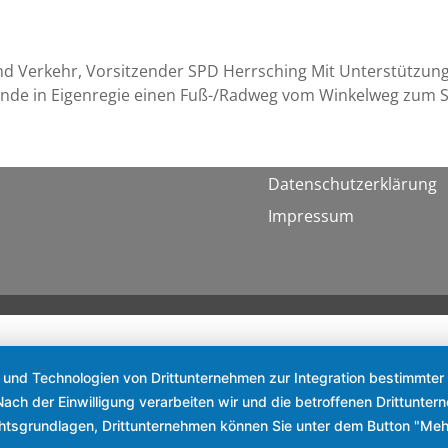
und Ver­kehr, Vor­sit­zen­der SPD Herrsching Mit Unter­stüt­zu
n­de in Eigen­re­gie einen Fuß-/Rad­weg vom Win­kel­weg zum Sp
Datenschutzerklärung
Impressum
s und Technologien von Drittunternehmen zur Integration bestimmter 
. Nach der Einwilligung verarbeiten wir und die betroffenen Drittun
chtsgrundlagen, Drittunternehmen können Sie unter dem Button "Meh