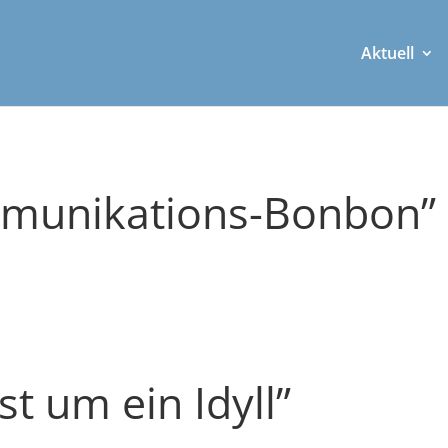
Aktuell
mmunikations-Bonbon”
t um ein Idyll”