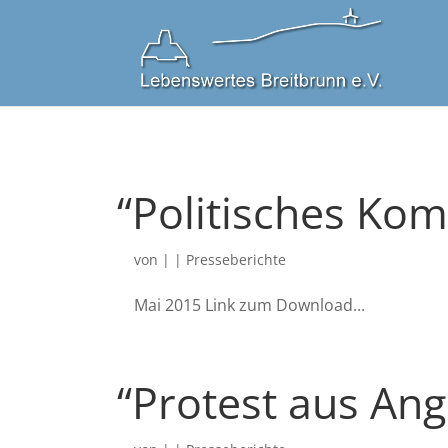
“
Politisches Ko
von
|
|
Presseberichte
Mai 2015 Link zum Down­load...
“
Protest aus Angs