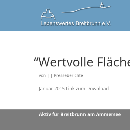
“
Wertvolle Fläch
von
|
|
Presseberichte
Jan­u­ar 2015 Link zum Down­load...
Aktiv für Breit­brunn am Ammersee